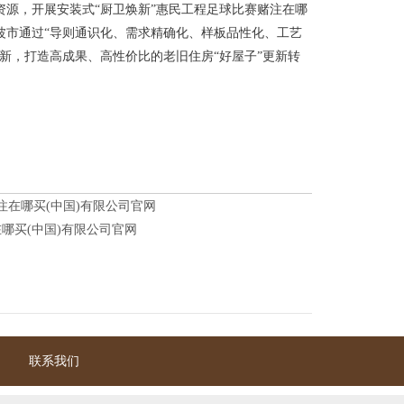
源，开展安装式“厨卫焕新”惠民工程足球比赛赌注在哪
波市通过“导则通识化、需求精确化、样板品性化、工艺
焕新，打造高成果、高性价比的老旧住房“好屋子”更新转
注在哪买(中国)有限公司官网
在哪买(中国)有限公司官网
联系我们