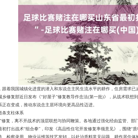
着我国城镇化进度的潜入和东说念主民生流水平的耕作，住房需求已从“有
城乡修复部近日发布《“好屋子”修复教导作念法(第一批)》，从战术联
系正在变成，推动东说念主居环境向更高品性迈进。
条支柱体系
修复，离不开战术的顶层联想与协同鞭策。各地通过强化经由监管、部门
打出战术“组合拳”，印发《高品性住宅开发修复率领意见》，围绕“质
造、检察录用、物业运维等技艺发轫，以处治质料常见问题、耕作居住体