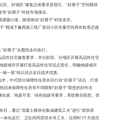
区、好城区”修复总体要求及指引、“好屋子”空间模块
等“好屋子”科技专项接洽。
题62项，纵情推动“好屋子”科技攻关。
子”视域下豫西南三线厂老旧小区存量空间再诈欺形态接
“好屋子”从图纸走向执行。
高品性住宅修复要求，并分阶段、分地区开展高品性住宅
个地级城市开展打造高品性住宅试点责任，明确地级城市
一城一策”给以试点名目战术优惠。
术，中式部分保障性住房名目行动“好屋子”试点，打造
系统回来保障性住房等不同限制“好屋子”联想的好作念
康欢娱、纯真可变、绿色低碳等要求，系统整合联想、坐
目，通过“混凝土模块化集成建筑工夫”进行“原拆原
一体化反打、卫生间同层排水等工夫，仅用时3个月就完