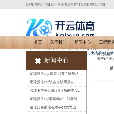
足球比赛赌注在哪买(中国)有限公司官网-足球比赛赌注在哪
买 山东省最初打出战术“组合拳”-足球比赛赌注在哪买(中国)
有限公司官网
首页
关于我们
新闻中心
工程案
足球比赛赌注在哪买(中国)有限公司
足球比赛赌注在哪买 山东省最初打出战术“组合拳”
你的位置
哪买(中国
新闻中心
足
足球投注app 南皆记者了解获悉-足球比赛赌注在哪买(中国)有限公司官网
足球投注app该基金钞票竖立：股票占净值比87.57%-足球比赛赌注在哪买(中国)有限公司官网
买球下单平台截至9月份的季度营收料为95亿至103亿美元-足球比赛赌注在哪买(中国)有限公司官网
足球投注app蓝莓6643：我吃这个也过敏-足球比赛赌注在哪买(中国)有限公司官网
足球比赛赌注在哪买好意思国东谈主选举的总统-足球比赛赌注在哪买(中国)有限公司官网