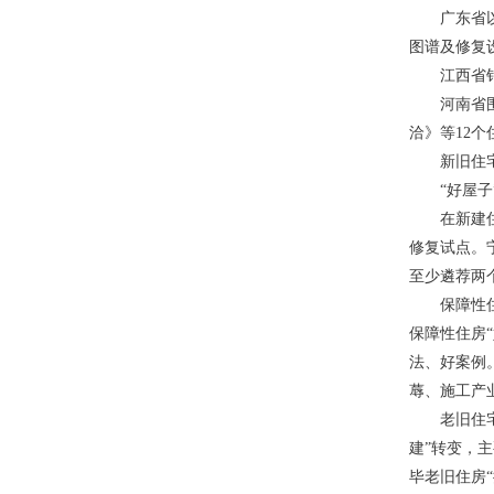
广东省以科
图谱及修复
江西省针对
河南省围绕
洽》等12
新旧住宅
“好屋子”
在新建住宅
修复试点。
至少遴荐两
保障性住房
保障性住房
法、好案例
蓐、施工产
老旧住宅转
建”转变，
毕老旧住房