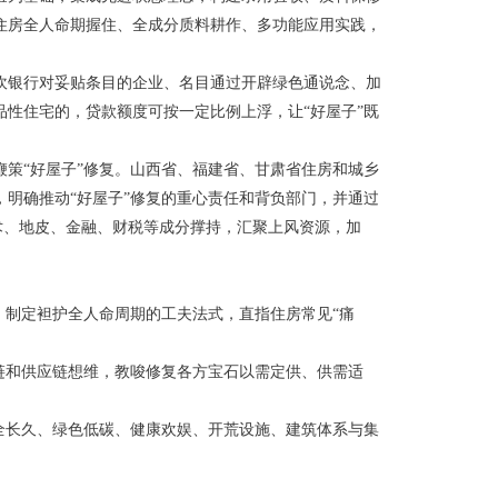
住房全人命期握住、全成分质料耕作、多功能应用实践，
银行对妥贴条目的企业、名目通过开辟绿色通说念、加
性住宅的，贷款额度可按一定比例上浮，让“好屋子”既
策“好屋子”修复。山西省、福建省、甘肃省住房和城乡
明确推动“好屋子”修复的重心责任和背负部门，并通过
术、地皮、金融、财税等成分撑持，汇聚上风资源，加
制定袒护全人命周期的工夫法式，直指住房常见“痛
链和供应链想维，教唆修复各方宝石以需定供、供需适
全长久、绿色低碳、健康欢娱、开荒设施、建筑体系与集