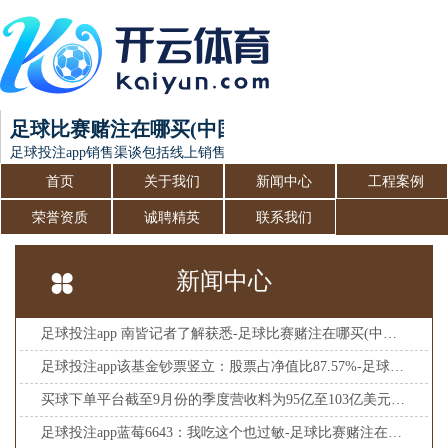
足球比赛赌注在哪买(中国)有限公司官网
足球投注app销售渠谈包括线上销售和线下门店-足球比赛赌注在哪买(中
首页
关于我们
新闻中心
工程案例
荣誉资质
诚聘精英
联系我们
新闻中心
足球投注app 南皆记者了解获悉-足球比赛赌注在哪买(中国)有限公司官网
足球投注app该基金钞票竖立：股票占净值比87.57%-足球比赛赌注在哪买(中国)有限公司官网
买球下单平台截至9月份的季度营收料为95亿至103亿美元-足球比赛赌注在哪买(中国)有限公司官网
足球投注app蓝莓6643：我吃这个也过敏-足球比赛赌注在哪买(中国)有限公司官网