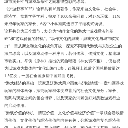
城市洞开性与游戏革命性之间相得益彰的琢磨。
《沪游叙事2025》诠释共有16篇著作，作家来自文化学、社会学、
经济学、盘算学等学科，披发了1000余份问卷，对17名玩家、11名
未成年玩家的家长、6名中小学熏陶进行了半结构式访谈。
诠释共分为三个章节，划分为“动作文化的游戏”“游戏经济的基
础”和“游戏价值的转机”。“动作文化的游戏：游戏文化与城市软实
力”一章从斯文和文化的视角开拔，探究不同期代游戏与东说念主的
深层琢磨；以及游戏动作一种序言，若何传承、传播文化，塑造城
市软实力。举例《原神》推出的戏曲唱段《神女劈不雅》，便被视
为以游戏为载体的“文化出海”代表，该视频上线后全国总播放量达
1.5亿次，一度在全国掀翻中国戏曲飞扬。
“游戏经济的基础：玩家及泛游戏用户画像与消操情愫”一章勾画游戏
玩家的群体画像，探究玩家群体变成背后的社会文化身分，家长、
熏陶与玩家之间的领会博弈，以及玩家的消耗偏好对悉数游戏行业
的启动作用。
“游戏价值的转机：情谊价值、文化价值与经济价值”一章领会游戏情
谊价值、文化价值与经济价值的内在有关，分析游戏的复合经济价
值。上海从城市基因、产业战略、创业者、东说念主才基础、国外