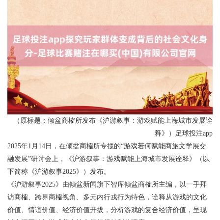
（原标题：倾盆商榷所发布《沪游叙事：游戏赋能上海城市发展诠
释》）足球投注app
2025年1月14日，在倾盆商榷所专揽的“游戏若何赋能商旅文学展交
融发展”研讨会上，《沪游叙事：游戏赋能上海城市发展诠释》（以
下简称《沪游叙事2025》）发布。
《沪游叙事2025》由倾盆新闻旗下智库倾盆商榷所主编，以一手拜
访商榷、跨界商榷视角、多元内行戎行为特色，诠释从游戏的文化
价值、情谊价值、经济价值开拔，分析游戏的复合经济价值，呈现