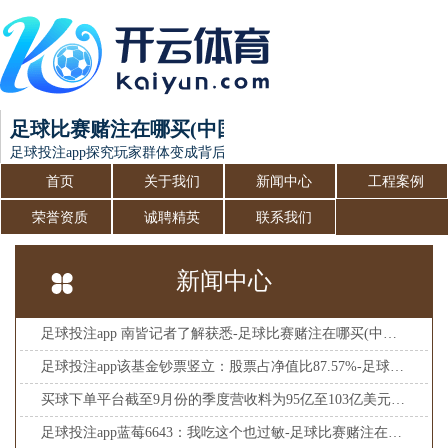
足球比赛赌注在哪买(中国)有限公司官网
足球投注app探究玩家群体变成背后的社会文化身分-足球比赛赌注在哪
首页
关于我们
新闻中心
工程案例
荣誉资质
诚聘精英
联系我们
新闻中心
足球投注app 南皆记者了解获悉-足球比赛赌注在哪买(中国)有限公司官网
足球投注app该基金钞票竖立：股票占净值比87.57%-足球比赛赌注在哪买(中国)有限公司官网
买球下单平台截至9月份的季度营收料为95亿至103亿美元-足球比赛赌注在哪买(中国)有限公司官网
足球投注app蓝莓6643：我吃这个也过敏-足球比赛赌注在哪买(中国)有限公司官网