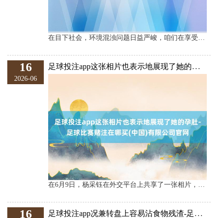
在目下社会，环境混浊问题日益严峻，咱们在享受当代生存便利的同期，也不得不濒临各式环境挑战。你知说念吗？咱们平淡频频使用的手口湿巾，尤其是有娃家庭弗成或缺的婴儿手口湿巾，正在对环境产生潜入影响。据统计，2024 年众人婴儿手和嘴湿巾阛阓限制高达约 350 亿好意思元（数据开头：[具体阛阓扣问机构呈报]），且预测到 2030 年将握续攀升。如斯弘大的阛阓背后，手口湿巾行业正悄然发生着深刻变革，可握续发展成为引颈行业前行的要道力量，这一变革与儿童健康曩昔巢倾卵破。 一、原料之变：自然可降解成主流 传
16
足球投注app这张相片也表示地展现了她的孕肚-足球比赛赌注在哪买(中国)有限公司官网
2026-06
在6月9日，杨采钰在外交平台上共享了一张相片，并附上了“绚丽多彩夏季”的翰墨。值得隆重的是，她的IP地址依然高傲在福建，这让东谈主预计她可能也曾在福建找到了一个肥沃的男友，况且行将插足分娩阶段，大意她的孩子也将在福建设立。 相片中，杨采钰身穿一条蓝色碎花吊带裙，搭配墨镜和编织包，仿佛跻身于度假胜地。她回眸一笑，眼神温煦，宛如散逸着母爱的后光，一忽儿劝诱了世东谈主的眼神。 可是，这张相片也表示地展现了她的孕肚，跟着怀胎程度的久了，杨采钰的腹部显得特别显然。尽管她坐在台阶上摆出姿势，但如故难掩那日
16
足球投注app况兼转盘上容易沾食物残渣-足球比赛赌注在哪买(中国)有限公司官网