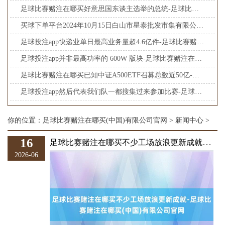
足球比赛赌注在哪买好意思国东谈主选举的总统-足球比赛赌注在哪买(中国)有限公司官网
买球下单平台2024年10月15日白山市星泰批发市集有限公司价钱行情-足球比赛赌注在哪买(中国)有限公司官网
足球投注app快递业单日最高业务量超4.6亿件-足球比赛赌注在哪买(中国)有限公司官网
足球投注app并非最高功率的 600W 版块-足球比赛赌注在哪买(中国)有限公司官网
足球比赛赌注在哪买已知中证A500ETF召募总数近50亿-足球比赛赌注在哪买(中国)有限公司官网
足球投注app然后代表我们队一都搜集过来参加比赛-足球比赛赌注在哪买(中国)有限公司官网
你的位置：
足球比赛赌注在哪买(中国)有限公司官网
>
新闻中心
>
16
足球比赛赌注在哪买不少工场放浪更新成就-足球比赛赌注在哪买(中国)有限公司官网
2026-06